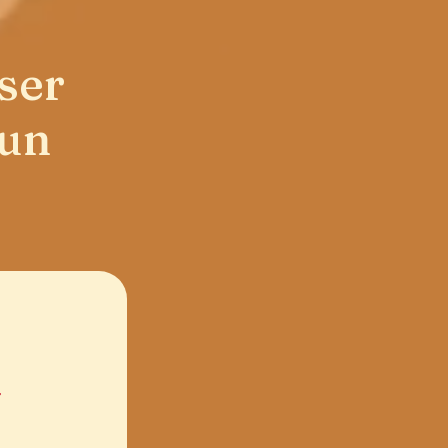
ser
 un
a