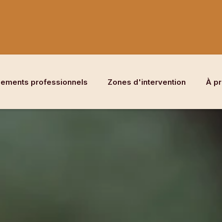
ements professionnels
Zones d'intervention
À p
Normandie
Île-de-France
Picardie